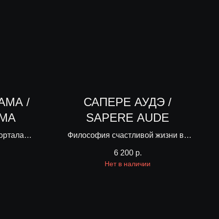
АМА /
САПЕРЕ АУДЭ /
MA
SAPERE AUDE
ортала
Философия счастливой жизни во
ама
флаконе
6 200
р.
Нет в наличии