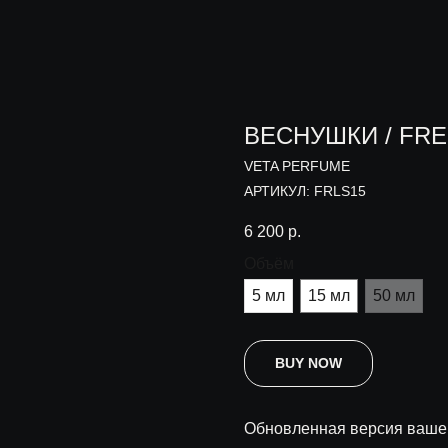
ВЕСНУШКИ / FR
VETA PERFUME
АРТИКУЛ:
FRLS15
6 200
р.
Объём
5 мл
15 мл
50 мл
BUY NOW
Обновленная версия ваше