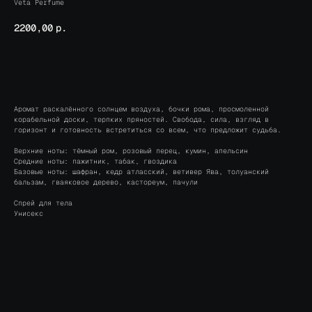
Veta Perfume
2200,00
р.
BUY NOW
Аромат раскалённого солнцем воздуха, бочки рома, просмоленной
корабельной доски, терпких пряностей. Свобода, сила, взгляд в
горизонт и готовность встретиться со всем, что предложит судьба.
Верхние ноты: тёмный ром, розовый перец, кумин, апельсин
Средние ноты: пажитник, табак, гвоздика
Базовые ноты: шафран, кедр атласский, ветивер Ява, толуанский
бальзам, гваяковое дерево, кастореум, пачули
Спрей для тела
Унисекс